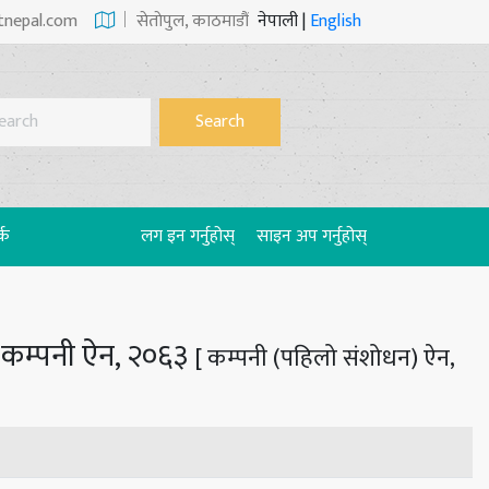
tnepal.com
सेताेपुल, काठमाडौं
नेपाली
|
English
Search
्क
लग इन गर्नुहोस्
साइन अप गर्नुहोस्
| कम्पनी ऐन, २०६३
[ कम्पनी (पहिलो संशोधन) ऐन,