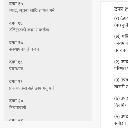
दफा १५
दफा १४
म्याद, सूचना आदि तामेल गर्ने
(१) देह
दफा १६
(क) कुन
रजिष्ट्रारको काम र कर्तव्य
(ख) पब्
दफा १७
कायम नर
संस्थापनापूर्व करार
तर दफा 
(२) उपद
दफा १८
परिणत गर्
प्रबन्धपत्र
(३) उपद
दफा १९
त्यसरी 
प्रबन्धपत्रमा सहीछाप गर्नु पर्ने
(४) उपद
दफा २०
दिनभित्र
नियमावली
(५) उपद
दफा २१
सर्नेछ ।
प्रबन्धपत्र वा नियमावलीमा संशोधन