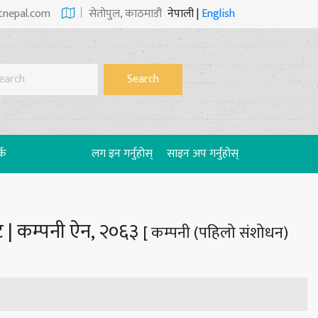
tnepal.com
सेताेपुल, काठमाडौं
नेपाली
|
English
Search
्क
लग इन गर्नुहोस्
साइन अप गर्नुहोस्
ट | कम्पनी ऐन, २०६३
[ कम्पनी (पहिलो संशोधन)