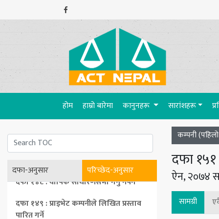
परिच्छेद १० : कम्पनीको स्वेच्छिक खारेजी
परिच्छेद ११ : कम्पनीको दर्ता खारेज
परिच्छेद १२ : शेयरधनीको संरक्षण
परिच्छेद १३ : मुख्य र सहायक कम्पनीहरू
परिच्छेद १४ : प्राइभेट कम्पनीसम्बन्धी विशेष व्यवस्था
(current)
दफा १४५ : सर्वसम्मत सम्झौता
होम
हाम्रो बारेमा
कानुनहरू
सारांशहरू
प्
दफा १४६ : शेयरधनीको हिसाबकिताब निरीक्षण
कम्पनी (पहिल
गर्ने अधिकार
दफा १५१ 
दफा १४७ : कारोबारको विवरण
दफा-अनुसार
परिच्छेद-अनुसार
ऐन, २०७४ स
दफा १४८ : वार्षिक साधारणसभा गर्नु नपर्ने
सामग्री
एक
दफा १४९ : प्राइभेट कम्पनीले लिखित प्रस्ताव
पारित गर्ने