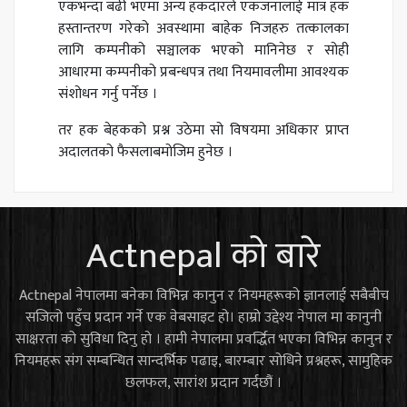
एकभन्दा बढी भएमा अन्य हकदारले एकजनालाई मात्र हक
हस्तान्तरण गरेको अवस्थामा बाहेक निजहरु तत्कालका
लागि कम्पनीको सञ्चालक भएको मानिनेछ र सोही
आधारमा कम्पनीको प्रबन्धपत्र तथा नियमावलीमा आवश्यक
संशोधन गर्नु पर्नेछ ।
तर हक बेहकको प्रश्न उठेमा सो विषयमा अधिकार प्राप्त
अदालतको फैसलाबमोजिम हुनेछ ।
Actnepal को बारे
Actnepal नेपालमा बनेका विभिन्न कानुन र नियमहरूको ज्ञानलाई सबैबीच
सजिलो पहुँच प्रदान गर्ने एक वेबसाइट हो। हाम्रो उद्देश्य नेपाल मा कानुनी
साक्षरता को सुविधा दिनु हो । हामी नेपालमा प्रवर्द्धित भएका विभिन्न कानुन र
नियमहरू संग सम्बन्धित सान्दर्भिक पढाइ, बारम्बार सोधिने प्रश्नहरू, सामुहिक
छलफल, सारांश प्रदान गर्दछौं ।