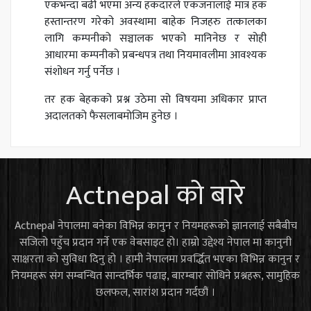
एकभन्दा बढी भएमा अन्य हकदारले एकजनालाई मात्र हक
हस्तान्तरण गरेको अवस्थामा बाहेक निजहरु तत्कालका
लागि कम्पनीको सञ्चालक भएको मानिनेछ र सोही
आधारमा कम्पनीको प्रबन्धपत्र तथा नियमावलीमा आवश्यक
संशोधन गर्नु पर्नेछ ।
तर हक बेहकको प्रश्न उठेमा सो विषयमा अधिकार प्राप्त
अदालतको फैसलाबमोजिम हुनेछ ।
Actnepal को बारे
Actnepal नेपालमा बनेका विभिन्न कानुन र नियमहरूको ज्ञानलाई सबैबीच
सजिलो पहुँच प्रदान गर्ने एक वेबसाइट हो। हाम्रो उद्देश्य नेपाल मा कानुनी
साक्षरता को सुविधा दिनु हो । हामी नेपालमा प्रवर्द्धित भएका विभिन्न कानुन र
नियमहरू संग सम्बन्धित सान्दर्भिक पढाइ, बारम्बार सोधिने प्रश्नहरू, सामुहिक
छलफल, सारांश प्रदान गर्दछौं ।