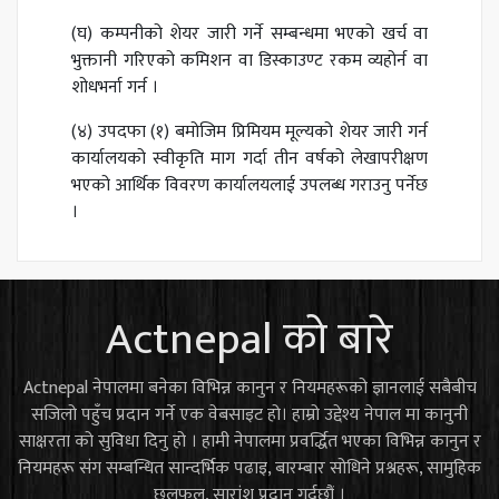
(घ) कम्पनीको शेयर जारी गर्ने सम्बन्धमा भएको खर्च वा
भुक्तानी गरिएको कमिशन वा डिस्काउण्ट रकम व्यहोर्न वा
शोधभर्ना गर्न ।
(४) उपदफा (१) बमोजिम प्रिमियम मूल्यको शेयर जारी गर्न
कार्यालयको स्वीकृति माग गर्दा तीन वर्षको लेखापरीक्षण
भएको आर्थिक विवरण कार्यालयलाई उपलब्ध गराउनु पर्नेछ
।
Actnepal को बारे
Actnepal नेपालमा बनेका विभिन्न कानुन र नियमहरूको ज्ञानलाई सबैबीच
सजिलो पहुँच प्रदान गर्ने एक वेबसाइट हो। हाम्रो उद्देश्य नेपाल मा कानुनी
साक्षरता को सुविधा दिनु हो । हामी नेपालमा प्रवर्द्धित भएका विभिन्न कानुन र
नियमहरू संग सम्बन्धित सान्दर्भिक पढाइ, बारम्बार सोधिने प्रश्नहरू, सामुहिक
छलफल, सारांश प्रदान गर्दछौं ।