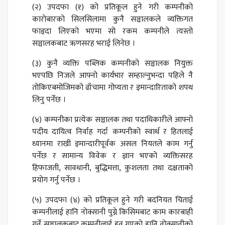
(२) उपदफा (१) को प्रतिकूल हुने गरी कम्पनीको
कारोबारको सिलसिलामा कुनै सञ्चालकले व्यक्तिगत
फाइदा लिएको भएमा सो रकम कम्पनीले त्यस्तो
सञ्चालकबाट ऋणसरह भराई लिनेछ ।
(३) कुनै व्यक्ति पब्लिक कम्पनीको सञ्चालक नियुक्त
भएपछि निजले आफ्नो कार्यभार सम्हाल्नुभन्दा पहिले नै
तोकिएबमोजिमको ढाँचामा गोप्यता र इमान्दारिताको शपथ
लिनु पर्नेछ ।
(४) कम्पनीका प्रत्येक सञ्चालक तथा पदाधिकारीले आफ्नो
पदीय दायित्व निर्वाह गर्दा कम्पनीको स्वार्थ र हितलाई
ध्यानमा राखी इमान्दारीपूर्वक असल नियतले काम गर्नु
पर्नेछ र सामान्य विवेक र ज्ञान भएको व्यक्तिसरह
हिफाजती, सावधानी, बुद्धिमत्ता, कुशलता तथा दक्षताको
प्रयोग गर्नु पर्नेछ ।
(५) उपदफा (४) को प्रतिकूल हुने गरी बदनियत चिताई
कम्पनीलाई हानि नोक्सानी पुग्ने किसिमबाट काम कारबाही
गर्ने सञ्चालकबाट कम्पनीलाई हुन गएको हानि नोक्सानीको