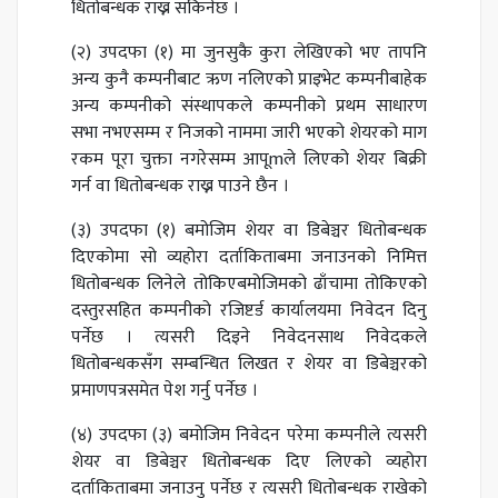
धितोबन्धक राख्न सकिनेछ ।
(२) उपदफा (१) मा जुनसुकै कुरा लेखिएको भए तापनि
अन्य कुनै कम्पनीबाट ऋण नलिएको प्राइभेट कम्पनीबाहेक
अन्य कम्पनीको संस्थापकले कम्पनीको प्रथम साधारण
सभा नभएसम्म र निजको नाममा जारी भएको शेयरको माग
रकम पूरा चुक्ता नगरेसम्म आपूmले लिएको शेयर बिक्री
गर्न वा धितोबन्धक राख्न पाउने छैन ।
(३) उपदफा (१) बमोजिम शेयर वा डिबेञ्चर धितोबन्धक
दिएकोमा सो व्यहोरा दर्ताकिताबमा जनाउनको निमित्त
धितोबन्धक लिनेले तोकिएबमोजिमको ढाँचामा तोकिएको
दस्तुरसहित कम्पनीको रजिष्टर्ड कार्यालयमा निवेदन दिनु
पर्नेछ । त्यसरी दिइने निवेदनसाथ निवेदकले
धितोबन्धकसँग सम्बन्धित लिखत र शेयर वा डिबेञ्चरको
प्रमाणपत्रसमेत पेश गर्नु पर्नेछ ।
(४) उपदफा (३) बमोजिम निवेदन परेमा कम्पनीले त्यसरी
शेयर वा डिबेञ्चर धितोबन्धक दिए लिएको व्यहोरा
दर्ताकिताबमा जनाउनु पर्नेछ र त्यसरी धितोबन्धक राखेको