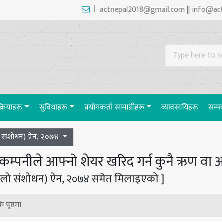
actnepal2018@gmail.com || info@ac
रक्रियाहरू
सुविधाहरू
प्रयाेगकर्ता सामाग्रीहरू
व्यावसायिहरू
सम्पर
ो संशोधन) ऐन, २०७४
कम्पनीले आफ्नो शेयर खरिद गर्न कुनै ऋण वा 
िलो संशोधन) ऐन, २०७४ समेत मिलाइएको ]
ै पृष्ठमा