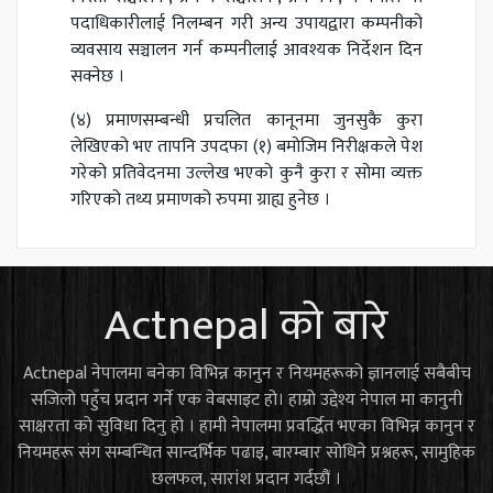
पदाधिकारीलाई निलम्बन गरी अन्य उपायद्वारा कम्पनीको
व्यवसाय सञ्चालन गर्न कम्पनीलाई आवश्यक निर्देशन दिन
सक्नेछ ।
(४) प्रमाणसम्बन्धी प्रचलित कानूनमा जुनसुकै कुरा
लेखिएको भए तापनि उपदफा (१) बमोजिम निरीक्षकले पेश
गरेको प्रतिवेदनमा उल्लेख भएको कुनै कुरा र सोमा व्यक्त
गरिएको तथ्य प्रमाणको रुपमा ग्राह्य हुनेछ ।
Actnepal को बारे
Actnepal नेपालमा बनेका विभिन्न कानुन र नियमहरूको ज्ञानलाई सबैबीच
सजिलो पहुँच प्रदान गर्ने एक वेबसाइट हो। हाम्रो उद्देश्य नेपाल मा कानुनी
साक्षरता को सुविधा दिनु हो । हामी नेपालमा प्रवर्द्धित भएका विभिन्न कानुन र
नियमहरू संग सम्बन्धित सान्दर्भिक पढाइ, बारम्बार सोधिने प्रश्नहरू, सामुहिक
छलफल, सारांश प्रदान गर्दछौं ।