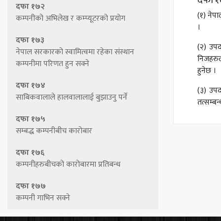
दफा १७
दफा १७२
(१) नेप
कम्पनीको अभिलेख र कम्प्यूटरको प्रयोग
।
दफा १७३
(२) उपद
नेपाल सरकारको स्वामित्वमा रहेका संस्थान
निजहरुल
कम्पनीमा परिणत हुन सक्ने
हुनेछ ।
दफा १७४
(३) उपद
साबिकवालाले हालवालालाई बुझाउनु पर्ने
तत्सम्बन
दफा १७५
सम्बद्ध कम्पनीबीच कारोबार
दफा १७६
कम्पनीहरुबीचको कारोबारमा प्रतिबन्ध
दफा १७७
कम्पनी गाभिन सक्ने
दफा १७८