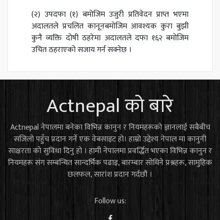
(२) उपदफा (१) बमोजिम उजुरी प्रतिवेदन प्राप्त भएमा
अदालतले प्रचलित कानूनबमोजिम आवश्यक कुरा बुझी
कुनै व्यक्ति दोषी ठहरेमा अदालतले दफा १६२ बमोजिम
उचित ठहराएको सजाय गर्न सक्नेछ ।
Actnepal को बारे
Actnepal नेपालमा बनेका विभिन्न कानुन र नियमहरूको ज्ञानलाई सबैबीच
सजिलो पहुँच प्रदान गर्ने एक वेबसाइट हो। हाम्रो उद्देश्य नेपाल मा कानुनी
साक्षरता को सुविधा दिनु हो । हामी नेपालमा प्रवर्द्धित भएका विभिन्न कानुन र
नियमहरू संग सम्बन्धित सान्दर्भिक पढाइ, बारम्बार सोधिने प्रश्नहरू, सामुहिक
छलफल, सारांश प्रदान गर्दछौं ।
Follow us: