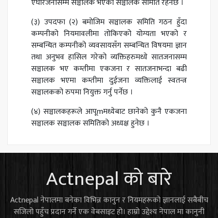
एघारजनासम्म सञ्चालक भएको सञ्चालक समिति रहनेछ ।
(३) उपदफा (२) बमोजिम सञ्चालक समिति गठन हुँदा
कम्पनीको नियमावलीमा तोकिएको योग्यता भएको र
सम्बन्धित कम्पनीको व्यवसायसँग सम्बन्धित विषयमा ज्ञान
तथा अनुभव हासिल गरेको व्यक्तिहरुमध्ये सातजनासम्म
सञ्चालक भए कम्तीमा एकजना र सातजनाभन्दा बढी
सञ्चालक भएमा कम्तीमा दुईजना व्यक्तिलाई स्वतन्त्र
सञ्चालकको रुपमा नियुक्त गर्नु पर्नेछ ।
(४) सञ्चालकहरूले आपूmमध्येबाट छानेको कुनै एकजना
सञ्चालक सञ्चालक समितिको अध्यक्ष हुनेछ ।
Actnepal को बारे
Actnepal नेपालमा बनेका विभिन्न कानुन र नियमहरूको ज्ञानलाई सबैबीच
सजिलो पहुँच प्रदान गर्ने एक वेबसाइट हो। हाम्रो उद्देश्य नेपाल मा कानुनी