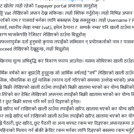
ट खोलेर त्यहाँ रहेको Taxpayer portal अप्सनमा जानुहोस्
ट्टि Vat लेखिएको अप्सन देख्न सकिन्छ। त्यहाँ क्लिक गर्नुहोस्। त्यहाँ विभिन्न अप्
र्ताको नाम र पासवर्ड भर्नका लागि बक्सहरू देख्न सक्नुहुन्छ। त्यहाँ Username र 
वर्ड, स्थानीय लेखा नम्बर (vat), इमेल ठेगाना र सम्पर्क नम्बर पनि खाली ठाउँमा भर्
वरण भरसकेपछि रेजिस्टर लेखिएको ठाउँमा थिच्नुहोस्
सफल्तापुर्वक दर्ता हुनुभयो कृपया तपाईँको सब्मिसन न् प्रयोगकर्ताको नाम र पासवर
roceed लेखिएको देख्नुहुन्छ, त्यहाँ थिच्नुहोस्
क्रिनमा मूल्य अभिवृद्धि कर विवरण फारम आउनेछ। यसमा सोधिएका खाली ठाउँहरू भ
थिक वर्षको कर बुझाउँदै हुनुहुन्छ सो आर्थिक वर्षलाई “वर्ष” लेखिएको खाली ठाउँमा
िक, चौमासिक वा दुई मासिक (फारम दर्ता गरिएको समयमा उल्लेख भएको) अप्सन 
्ने बिक्री लेखिएको खाली ठाउँमा तपाईँको बिक्री खातामा भएको कर योग्य बिक्रीको 
मा तिरेको कर डेबिट लेखिएको अप्सनमा तपाईँको बिक्री खातामा भएको कर योग्य बि
 र छुट बिक्री भएमा पनि भर्ने ठाउँ दिइएको हुनेछ।
्ने खरिद भर्न राखिएको खाली ठाउँमा तपाईँको खरिद खातामा भएको कर योग्य खरिद
ै कर लाग्ने खरिद भर्न राखिएको खाली ठाउँमा तपाईँको खरिद खातामा भएको कर यो
्ने पैठारी, छुट खरिद, छुट पैठारी वा अन्य थपघट रकम भए दिइएका अप्सनहरूमा उल
हिनाको मिलान गर्न बाँकी क्रेडिट रकम भर्नका लागि दिइएको बक्समा रकम भर्नु