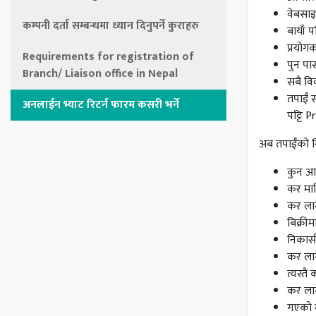
वेबसाइ
कम्पनी दर्ता सम्बन्धमा ध्यान दिनुपर्ने कुराहरु
बायाँ प
प्रयोगक
Requirements for registration of
पुन पास
Branch/ Liaison office in Nepal
सबै वि
तपाईँ 
अनलाईन भ्याट रिटर्न फारम कसरी भर्ने
पट्टि P
अब तपाईँको स्
कुन आर्
कर मास
कर लाग
बिक्री
निकासी
कर लाग
त्यस्त
कर लाग
गएको म