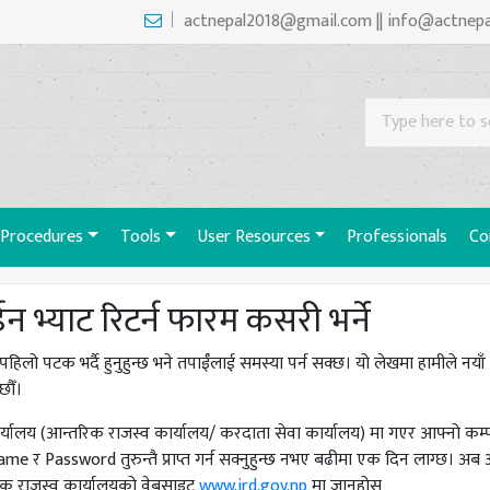
actnepal2018@gmail.com || info@actnep
Procedures
Tools
User Resources
Professionals
Co
 भ्याट रिटर्न फारम कसरी भर्ने
िलो पटक भर्दै हुनुहुन्छ भने तपाईँलाई समस्या पर्न सक्छ। यो लेखमा हामीले नयाँ प्र
छौँ।
्यालय (आन्तरिक राजस्व कार्यालय/ करदाता सेवा कार्यालय) मा गएर आफ्नो क
me र Password तुरुन्तै प्राप्त गर्न सक्नुहुन्छ नभए बढीमा एक दिन लाग्छ। अ
क राजस्व कार्यालयको वेबसाइट
www.ird.gov.np
मा जानुहोस्