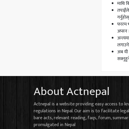
माथि वि
तपाईँल
गर्नुहो
फारम भर
अप्सन 
अन्त्य
लगाउने 
अब यी व
सक्नुहु
About Actnepal
Actnepal is a website providing easy access to k
regulations in Nepal. Our aim is to facilitate lega
bare acts, relevant reading, faqs, forum, summar
promulgated in Nepal