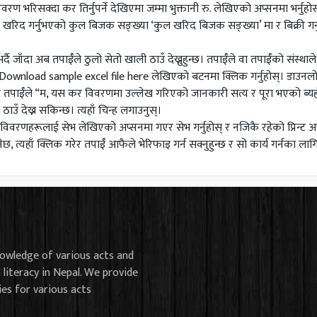
वरण भरिसक्दा कर तिर्नुपर्ने देखिएमा जम्मा भुक्तानी रु. लेखिएको अप्सनमा भर्नुह
े खरिद गर्नुभएको कुल बिजक सङ्ख्या ‘कुल खरिद बिजक सङ्ख्या’ मा र बिक्री गर
स्
्दै जाँदा अब तपाईँले ठुलो सेतो खाली ठाउँ देख्नुहुन्छ। तपाईँले वा तपाईँको संस
Download sample excel file here लेखिएको बटनमा क्लिक गर्नुहोस्। डाउनलोड 
मा तपाईँले “म, यस कर विवरणमा उल्लेख गरिएको जानकारी सत्य र पूरा भएको ब्यहोरा प
ठाउँ देख्न सकिन्छ। त्यहाँ चिन्ह लगाउनुस्।
िवरणहरूलाई सेभ लेखिएको अप्सनमा गएर सेभ गर्नुहोस् र नजिकै रहेको प्रिन्ट अप्सन
नेछ, त्यहाँ क्लिक गरेर तपाईँ आफैले भेरिफाइ गर्न सक्नुहुन्छ र सो कार्य गर्नका ला
nowledge of various acts and
l literacy in Nepal. We provide
ies for various acts